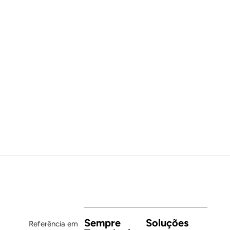
Leia mais
O alerta não era verdadeiro. O
prejuízo pode ser.
Olha que história louca. Milhões
Leia mais
Sempre
Soluções
Referência em