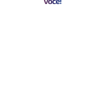
você!
O maior vazamento da sua empresa
pode estar no bolso do funcionário
Imagine a seguinte cena: sua
Leia mais
Mas eu confio no meu contador…
Por que o certificado digital não
deve ser compartilhado?
Você emprestaria o cartão da