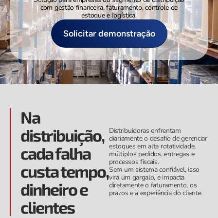
com gestão financeira, faturamento, controle de
estoque e logística.
Solicitar demonstração
Na
distribuição,
Distribuidoras enfrentam
diariamente o desafio de gerenciar
estoques em alta rotatividade,
cada falha
múltiplos pedidos, entregas e
processos fiscais.
custa tempo,
Sem um sistema confiável, isso
vira um gargalo, e impacta
dinheiro e
diretamente o faturamento, os
prazos e a experiência do cliente.
clientes