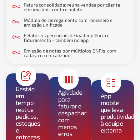
Fatura consolidada: reúna vendas por cliente
em uma única nota e boleto
Módulo de carregamento com romaneio e
emissão unificada
Relatórios gerenciais de inadimplência e
faturamento - também no app
Emissão de notas por múltiplos CNPJs, com
cadastro centralizado
Gestão
Agilidade
em
App
para
tempo
mobile
faturar e
real de
que leva
despachar
pedidos,
produtividade
com
estoques
à equipe
menos
e
externa
erros
entregas