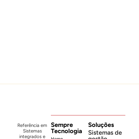
O alerta não era verdadeiro. O
prejuízo pode ser.
Olha que história louca. Milhões
Leia mais
Sempre
Soluções
Referência em
Tecnologia
Sistemas
Sistemas de
integrados e
gestão
Home