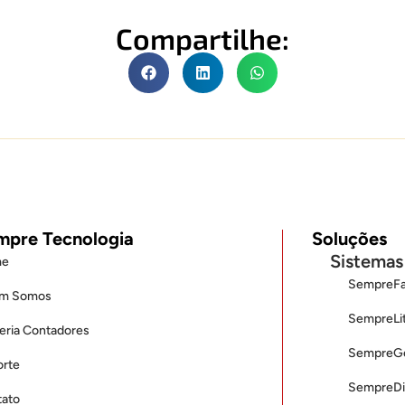
Compartilhe:
mpre Tecnologia
Soluções
Sistemas
e
SempreFa
m Somos
SempreLi
eria Contadores
SempreGe
rte
SempreDis
ato