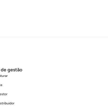
 de gestão
turar
te
stor
tribuidor