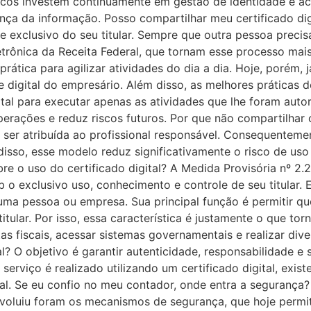
cos investem continuamente em gestão de identidade e ac
ança da informação. Posso compartilhar meu certificado d
le exclusivo do seu titular. Sempre que outra pessoa prec
trônica da Receita Federal, que tornam esse processo mai
rática para agilizar atividades do dia a dia. Hoje, porém,
e digital do empresário. Além disso, as melhores prática
igital para executar apenas as atividades que lhe foram aut
erações e reduz riscos futuros. Por que não compartilhar o 
de ser atribuída ao profissional responsável. Consequentem
disso, esse modelo reduz significativamente o risco de uso
bre o uso do certificado digital? A Medida Provisória nº 2
 o exclusivo uso, conhecimento e controle de seu titular. 
e uma pessoa ou empresa. Sua principal função é permitir 
titular. Por isso, essa característica é justamente o que tor
as fiscais, acessar sistemas governamentais e realizar dive
al? O objetivo é garantir autenticidade, responsabilidade e
viço é realizado utilizando um certificado digital, exist
ital. Se eu confio no meu contador, onde entra a segurança
evoluiu foram os mecanismos de segurança, que hoje permi