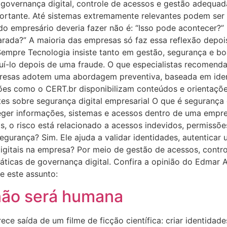
overnança digital, controle de acessos e gestão adequada
mportante. Até sistemas extremamente relevantes podem ser
odo empresário deveria fazer não é: “Isso pode acontecer?”
ada?” A maioria das empresas só faz essa reflexão depois
empre Tecnologia insiste tanto em gestão, segurança e boa
uí-lo depois de uma fraude. O que especialistas recomenda
sas adotem uma abordagem preventiva, baseada em identi
es como o CERT.br disponibilizam conteúdos e orientações
es sobre segurança digital empresarial O que é segurança d
teger informações, sistemas e acessos dentro de uma empre
, o risco está relacionado a acessos indevidos, permissõe
segurança? Sim. Ele ajuda a validar identidades, autenticar 
igitais na empresa? Por meio de gestão de acessos, contro
ticas de governança digital. Confira a opinião do Edmar 
e este assunto:
não será humana
e saída de um filme de ficção científica: criar identidad