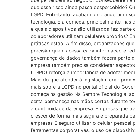
que pertencem ao negócio. Consequentemente
que esse risco ainda passa despercebido? O m
LGPD. Entretanto, acabam ignorando um risc
tecnologia. Ela começa, principalmente, nas
e quais dispositivos são utilizados faz pa
colaboradores utilizam celulares próprios? Em
práticas estão: Além disso, organizações q
precisão quem acessa cada informação e redu
governança de dados também fazem parte des
empresa também precisa considerar aspectos
(LGPD) reforça a importância de adotar medi
Mais do que atender à legislação, criar proce
mais sobre a LGPD no portal oficial do Gove
começa na gestão Na Sempre Tecnologia, acre
certa permaneça nas mãos certas durante tod
a continuidade da empresa. Empresas que tr
crescer de forma mais segura e preparada pa
empresas É seguro utilizar o celular pessoal
ferramentas corporativas, o uso de disposit