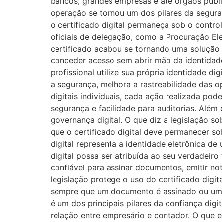
bancos, grandes empresas e até órgãos públi
operação se tornou um dos pilares da segur
o certificado digital permaneça sob o contro
oficiais de delegação, como a Procuração Ele
certificado acabou se tornando uma solução p
conceder acesso sem abrir mão da identidad
profissional utilize sua própria identidade d
a segurança, melhora a rastreabilidade das op
digitais individuais, cada ação realizada po
segurança e facilidade para auditorias. Além 
governança digital. O que diz a legislação so
que o certificado digital deve permanecer sob
digital representa a identidade eletrônica d
digital possa ser atribuída ao seu verdadeiro 
confiável para assinar documentos, emitir not
legislação protege o uso do certificado digit
sempre que um documento é assinado ou um ser
é um dos principais pilares da confiança dig
relação entre empresário e contador. O que 