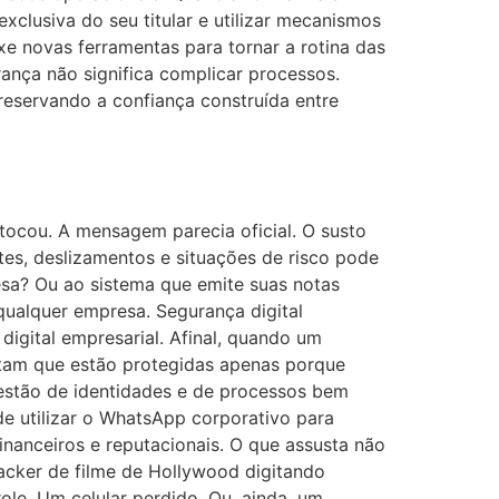
exclusiva do seu titular e utilizar mecanismos
xe novas ferramentas para tornar a rotina das
nça não significa complicar processos.
preservando a confiança construída entre
r tocou. A mensagem parecia oficial. O susto
ntes, deslizamentos e situações de risco pode
esa? Ou ao sistema que emite suas notas
 qualquer empresa. Segurança digital
digital empresarial. Afinal, quando um
itam que estão protegidas apenas porque
estão de identidades e de processos bem
 utilizar o WhatsApp corporativo para
financeiros e reputacionais. O que assusta não
hacker de filme de Hollywood digitando
le. Um celular perdido. Ou, ainda, um