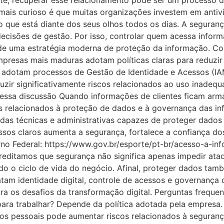
, recuperar esse relacionamento pode ser um processo de
ais curioso é que muitas organizações investem em antivír
o que está diante dos seus olhos todos os dias. A segura
 decisões de gestão. Por isso, controlar quem acessa inf
rte de uma estratégia moderna de proteção da informação.
presas mais maduras adotam políticas claras para reduzir e
ue adotam processos de Gestão de Identidade e Acessos 
zir significativamente riscos relacionados ao uso inadeq
sa discussão Quando informações de clientes ficam armaz
 relacionados à proteção de dados e à governança das in
das técnicas e administrativas capazes de proteger dados 
ssos claros aumenta a segurança, fortalece a confiança dos
rno Federal: https://www.gov.br/esporte/pt-br/acesso-a-i
ditamos que segurança não significa apenas impedir ataque
o o ciclo de vida do negócio. Afinal, proteger dados tam
atam identidade digital, controle de acessos e governanç
ra os desafios da transformação digital. Perguntas freque
 para trabalhar? Depende da política adotada pela empresa.
ivos pessoais pode aumentar riscos relacionados à segur