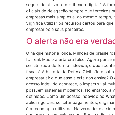
segura de utilizar o certificado digital? A fo
oficiais de delegação sempre que terceiros p
empresas mais simples e, ao mesmo tempo, m
Significa utilizar os recursos certos para q
empresários e seus parceiros.
O alerta não era verdad
Olha que história louca. Milhões de brasileir
foi real. Mas o alerta era falso. Agora pens
ser utilizado de forma indevida, o que acon
fiscais? A história da Defesa Civil não é sob
empresarial: o que esse alerta nos ensina? O
acesso indevido acontece, o impacto vai mui
possuem sistemas modernos. No entanto, a v
definidos. Como um acesso indevido ao What
aplicar golpes, solicitar pagamentos, enganar
é a tecnologia utilizada. Na verdade, é a si
códigos em uma sala escura. Em vez disso, e