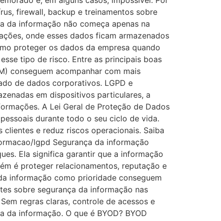
morado e, em alguns casos, impossível. Por
us, firewall, backup e treinamentos sobre
nça da informação não começa apenas na
ormações, onde esses dados ficam armazenados
 Como proteger os dados da empresa quando
sse tipo de risco. Entre as principais boas
(IAM) conseguem acompanhar com mais
uado de dados corporativos. LGPD e
enadas em dispositivos particulares, a
formações. A Lei Geral de Proteção de Dados
pessoais durante todo o seu ciclo de vida.
 clientes e reduz riscos operacionais. Saiba
nformacao/lgpd Segurança da informação
s. Ela significa garantir que a informação
bém é proteger relacionamentos, reputação e
a da informação como prioridade conseguem
ntes sobre segurança da informação nas
 Sem regras claras, controle de acessos e
ança da informação. O que é BYOD? BYOD