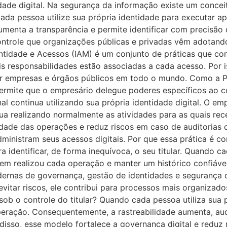
dade digital. Na segurança da informação existe um conce
e cada pessoa utilize sua própria identidade para executar 
 aumenta a transparência e permite identificar com precis
ontrole que organizações públicas e privadas vêm adotand
ntidade e Acessos (IAM) é um conjunto de práticas que co
 responsabilidades estão associadas a cada acesso. Por is
 por empresas e órgãos públicos em todo o mundo. Como a 
permite que o empresário delegue poderes específicos ao c
ional continua utilizando sua própria identidade digital. O 
nua realizando normalmente as atividades para as quais re
dade das operações e reduz riscos em caso de auditorias o
inistram seus acessos digitais. Por que essa prática é c
a identificar, de forma inequívoca, o seu titular. Quando ca
em realizou cada operação e manter um histórico confiável
rnas de governança, gestão de identidades e segurança 
vitar riscos, ele contribui para processos mais organizado
sob o controle do titular? Quando cada pessoa utiliza sua 
peração. Consequentemente, a rastreabilidade aumenta, aud
isso, esse modelo fortalece a governança digital e reduz 