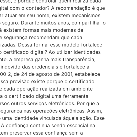
esso, é porque controlar quem realiza cada
igital com o contador? A recomendação é que
isar atuar em seu nome, existem mecanismos
s seguro. Durante muitos anos, compartilhar o
 já existem formas mais modernas de
s de segurança recomendam que cada
orizadas. Dessa forma, esse modelo fortalece
certificado digital? Ao utilizar identidades
ente, a empresa ganha mais transparência,
 indevido das credenciais e fortalece a
.200-2, de 24 de agosto de 2001, estabelece
Essa previsão existe porque o certificado
que cada operação realizada em ambiente
na o certificado digital uma ferramenta
rsos outros serviços eletrônicos. Por que a
 segurança nas operações eletrônicas. Assim,
e uma identidade vinculada àquela ação. Esse
? A confiança continua sendo essencial na
tem preservar essa confiança sem a