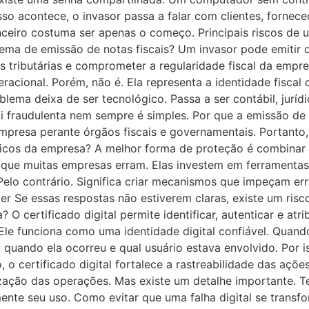
isso acontece, o invasor passa a falar com clientes, forne
nceiro costuma ser apenas o começo. Principais riscos d
ema de emissão de notas fiscais? Um invasor pode emitir d
s tributárias e comprometer a regularidade fiscal da empr
acional. Porém, não é. Ela representa a identidade fiscal
ema deixa de ser tecnológico. Passa a ser contábil, jurídi
 fraudulenta nem sempre é simples. Por que a emissão de n
empresa perante órgãos fiscais e governamentais. Portanto
íticos da empresa? A melhor forma de proteção é combinar 
ui que muitas empresas erram. Elas investem em ferrament
. Pelo contrário. Significa criar mecanismos que impeçam e
r Se essas respostas não estiverem claras, existe um ris
? O certificado digital permite identificar, autenticar e at
Ele funciona como uma identidade digital confiável. Quand
uando ela ocorreu e qual usuário estava envolvido. Por is
o, o certificado digital fortalece a rastreabilidade das açõ
ação das operações. Mas existe um detalhe importante. Ter
mente seu uso. Como evitar que uma falha digital se trans