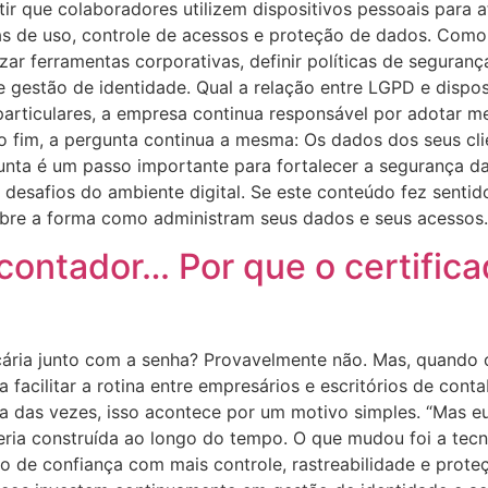
tir que colaboradores utilizem dispositivos pessoais para a
icas de uso, controle de acessos e proteção de dados. Com
zar ferramentas corporativas, definir políticas de seguranç
e gestão de identidade. Qual a relação entre LGPD e dispo
articulares, a empresa continua responsável por adotar m
No fim, a pergunta continua a mesma: Os dados dos seus cl
nta é um passo importante para fortalecer a segurança da
 desafios do ambiente digital. Se este conteúdo fez senti
obre a forma como administram seus dados e seus acessos.
ontador… Por que o certificad
ria junto com a senha? Provavelmente não. Mas, quando o a
acilitar a rotina entre empresários e escritórios de conta
a das vezes, isso acontece por um motivo simples. “Mas e
ceria construída ao longo do tempo. O que mudou foi a tecno
o de confiança com mais controle, rastreabilidade e prote