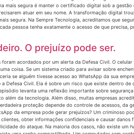
rma mais segura é manter o certificado digital sob a gestão 
recisarem atuar em seu nome. A transformação digital trou
ais segura. Na Sempre Tecnologia, acreditamos que segura
ue cada pessoa tenha exatamente o acesso de que precisa, 
eiro. O prejuízo pode ser.
os foram acordados por um alerta da Defesa Civil. O celula
e numa coisa. Se um sistema criado para avisar sobre enche
teceria se alguém tivesse acesso ao WhatsApp da sua empr
re a Defesa Civil. Ela é sobre um risco que existe dentro de
 episódio levanta uma reflexão importante sobre segurança 
to além da tecnologia. Além disso, muitas empresas acred
erdadeira proteção depende do controle de acessos, da g
sApp da empresa pode gerar prejuízos? Um criminoso pode
 clientes, obter informações confidenciais e causar danos 
mplicidade do ataque. Na maioria dos casos, não existe um 
xiste uma senha compartilhada. Um computador sem contro