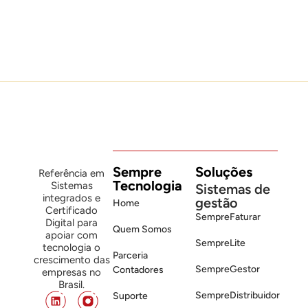
Leia mais
Sempre
Soluções
Referência em
Tecnologia
Sistemas
Sistemas de
integrados e
gestão
Home
Certificado
SempreFaturar
Digital para
Quem Somos
apoiar com
SempreLite
tecnologia o
Parceria
crescimento das
SempreGestor
Contadores
empresas no
Brasil.
SempreDistribuidor
Suporte