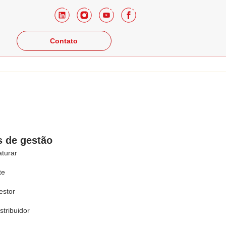
Contato
s de gestão
turar
te
stor
tribuidor