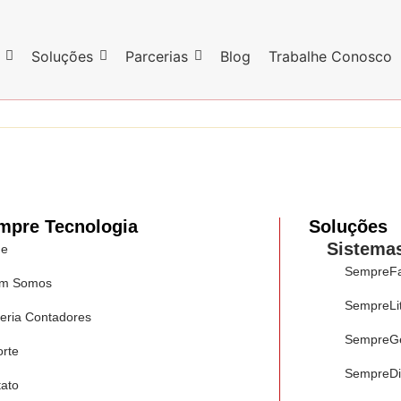
Soluções
Parcerias
Blog
Trabalhe Conosco
mpre Tecnologia
Soluções
Sistema
e
SempreFa
m Somos
SempreLi
eria Contadores
SempreGe
rte
SempreDis
ato