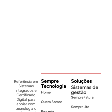
O alerta não era verdadeiro. O
prejuízo pode ser.
Olha que história louca. Milhões
Leia mais
Sempre
Soluções
Referência em
Tecnologia
Sistemas
Sistemas de
integrados e
gestão
Home
Certificado
SempreFaturar
Digital para
Quem Somos
apoiar com
SempreLite
tecnologia o
Parceria